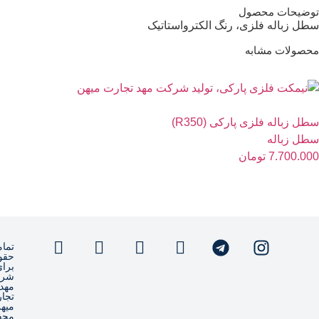
یحات محصول
زباله فلزی، رنگ الکترواستاتیک
ولات مشابه
زباله فلزی پارکی (R350)
 زباله
7.700
تومان
تمامی
حقوق
برای
شرکت
مهد
تجارت
میهن
محفوظ