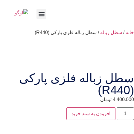
ارتباط با ما
صفحه اصلی
/
سطل زباله
/ سطل زباله فلزی پارکی (R440)
ل زباله فلزی پارکی
4.400
تومان
افزودن به سبد خرید